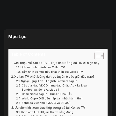
Mục Lục
Table of Contents
Giới thiệu về Xoilac TV – Trực tiếp bóng đá HD #1 hiện nay
Lịch sử hình thành của Xoilac TV
Tầm nhìn và mục tiêu phát triển của Xoilac TV
Xoilac TV phát bóng đá trực tuyến ở các giải đấu nào?
Ngoại Hạng Anh – English Premier League
Các giải đấu VĐQG hàng đầu Châu Âu – La Liga,
Bundesliga, Serie A, Ligue 1
Champions League – Cúp C1 Châu Âu
World Cup – Giải đấu hấp dẫn nhất hành tinh
Bóng đá Việt Nam (VĐQG và ĐTQG)
Ưu điểm khi xem trực tiếp bóng đá tại Xoilac TV
Hình ảnh Full HD, âm thanh sống động