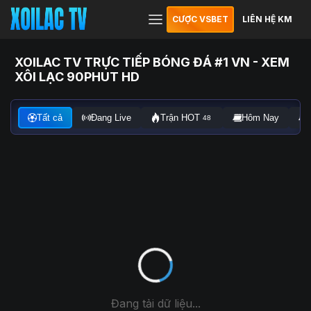
CƯỢC VSBET
LIÊN HỆ KM
XOILAC TV TRỰC TIẾP BÓNG ĐÁ #1 VN - XEM
XÔI LẠC 90PHUT HD
Tất cả
Đang Live
Trận HOT
Hôm Nay
48
Đang tải dữ liệu...