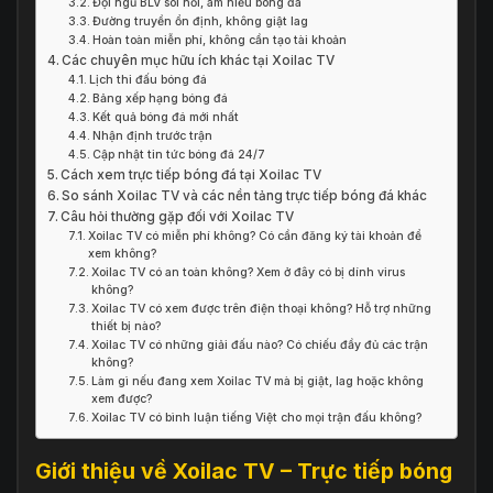
Đội ngũ BLV sôi nổi, am hiểu bóng đá
Đường truyền ổn định, không giật lag
Hoàn toàn miễn phí, không cần tạo tài khoản
Các chuyên mục hữu ích khác tại Xoilac TV
Lịch thi đấu bóng đá
Bảng xếp hạng bóng đá
Kết quả bóng đá mới nhất
Nhận định trước trận
Cập nhật tin tức bóng đá 24/7
Cách xem trực tiếp bóng đá tại Xoilac TV
So sánh Xoilac TV và các nền tảng trực tiếp bóng đá khác
Câu hỏi thường gặp đối với Xoilac TV
Xoilac TV có miễn phí không? Có cần đăng ký tài khoản để
xem không?
Xoilac TV có an toàn không? Xem ở đây có bị dính virus
không?
Xoilac TV có xem được trên điện thoại không? Hỗ trợ những
thiết bị nào?
Xoilac TV có những giải đấu nào? Có chiếu đầy đủ các trận
không?
Làm gì nếu đang xem Xoilac TV mà bị giật, lag hoặc không
xem được?
Xoilac TV có bình luận tiếng Việt cho mọi trận đấu không?
Giới thiệu về Xoilac TV – Trực tiếp bóng